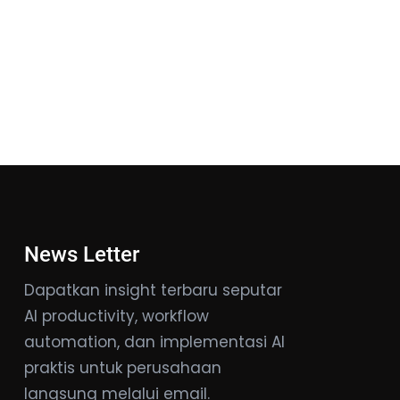
News Letter
Dapatkan insight terbaru seputar
AI productivity, workflow
automation, dan implementasi AI
praktis untuk perusahaan
langsung melalui email.