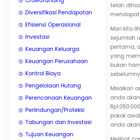
Crowdfunding
telah diha
Diversifikasi Pendapatan
mendapatka
Efisiensi Operasional
Mari kita 
Investasi
sejumlah u
pertama, 
Keuangan Keluarga
yang memb
Keuangan Perusahaan
bukan hany
Kontrol Biaya
sebelumny
Pengelolaan Hutang
Misalkan 
anda akan 
Perencanaan Keuangan
Rp1.050.00
Perlindungan/Proteksi
pokok awal
Tabungan dan Investasi
anda akan 
Tujuan Keuangan
Melihat co