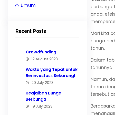
Umum
berbunga t
anda, efek
mempercep
Recent Posts
Mari kita
bunga ber
tahun.
Crowdfunding
12 August 2023
Dalam tab
tahunnya. 
Waktu yang Tepat untuk
Berinvestasi: Sekarang!
Namun, da
20 July 2023
tahun deng
Keajaiban Bunga
tersebut a
Berbunga
Berdasarka
19 July 2023
menghasil