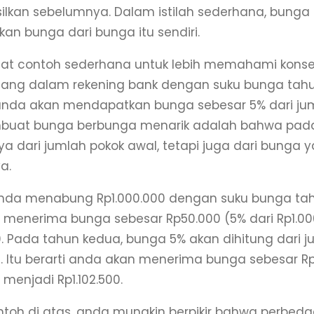
silkan sebelumnya. Dalam istilah sederhana, bun
n bunga dari bunga itu sendiri.
lihat contoh sederhana untuk lebih memahami kon
ang dalam rekening bank dengan suku bunga tahun
anda akan mendapatkan bunga sebesar 5% dari ju
uat bunga berbunga menarik adalah bahwa pada 
a dari jumlah pokok awal, tetapi juga dari bunga 
a.
anda menabung Rp1.000.000 dengan suku bunga tah
menerima bunga sebesar Rp50.000 (5% dari Rp1.000
0. Pada tahun kedua, bunga 5% akan dihitung dari j
. Itu berarti anda akan menerima bunga sebesar Rp5
menjadi Rp1.102.500.
ntoh di atas, anda mungkin berpikir bahwa perbeda