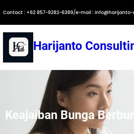
Skip
/
to
Contact : +62 857-9282-6389
e-mail : info@harijanto
content
Harijanto Consulti
Keajaiban Bunga Berbu