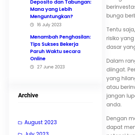
Deposito dan Tabungan:
berinvesta
Mana yang Lebih
bunga berb
Menguntungkan?
16 July 2023
Tentu saja
Menambah Penghasilan:
risiko ya
Tips Sukses Bekerja
dasar yan
Paruh Waktu secara
Online
Dalam rang
27 June 2023
diingat. P
yang hila
atau berin
Archive
jangan lup
anda.
Dengan me
August 2023
dapat memb
July 2023