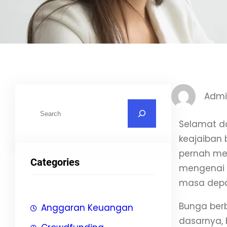
Admi
S
e
Selamat da
a
keajaiban
r
pernah men
Categories
c
mengenai 
h
masa depa
Bunga ber
Anggaran Keuangan
dasarnya, 