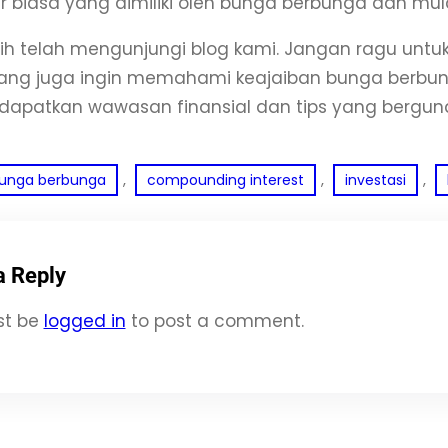
ar biasa yang dimiliki oleh bunga berbunga dan mu
ih telah mengunjungi blog kami. Jangan ragu untuk
yang juga ingin memahami keajaiban bunga berbu
apatkan wawasan finansial dan tips yang berguna
, 
, 
, 
unga berbunga
compounding interest
investasi
a Reply
st be
logged in
to post a comment.