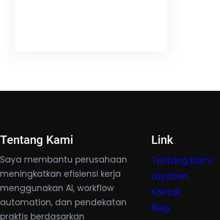
Facebook
Twitter
LinkedIn
Instagram
Tentang Kami
Link
Saya membantu perusahaan
Tentang Kami
meningkatkan efisiensi kerja
Layanan
menggunakan AI, workflow
Kontak
automation, dan pendekatan
Blog
praktis berdasarkan