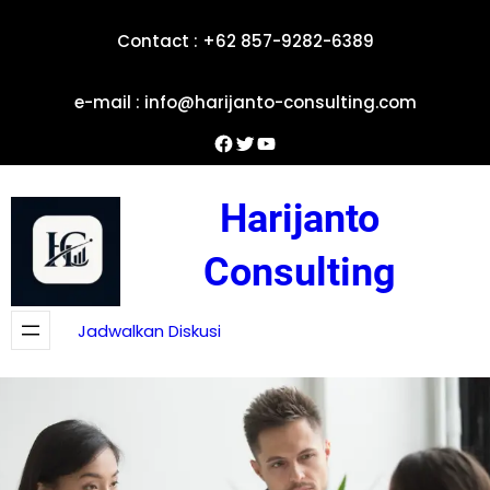
Skip
Contact : +62 857-9282-6389
to
content
e-mail : info@harijanto-consulting.com
Facebook
Twitter
YouTube
Harijanto
Consulting
Jadwalkan Diskusi