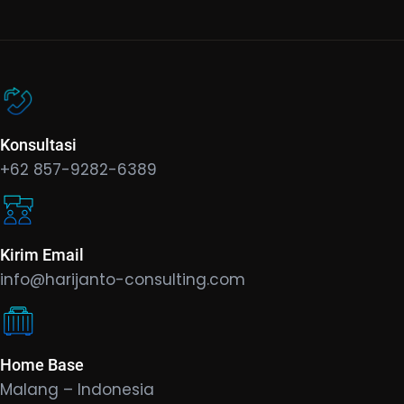
Konsultasi
+62 857-9282-6389
Kirim Email
info@harijanto-consulting.com
Home Base
Malang – Indonesia