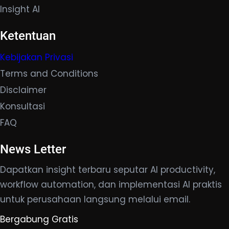
Insight AI
Ketentuan
Kebijakan Privasi
Terms and Conditions
Disclaimer
Konsultasi
FAQ
News Letter
Dapatkan insight terbaru seputar AI productivity,
workflow automation, dan implementasi AI praktis
untuk perusahaan langsung melalui email.
Bergabung Gratis