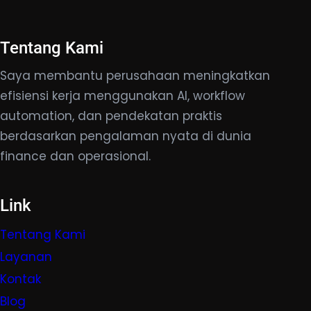
Tentang Kami
Saya membantu perusahaan meningkatkan
efisiensi kerja menggunakan AI, workflow
automation, dan pendekatan praktis
berdasarkan pengalaman nyata di dunia
finance dan operasional.
Link
Tentang Kami
Layanan
Kontak
Blog