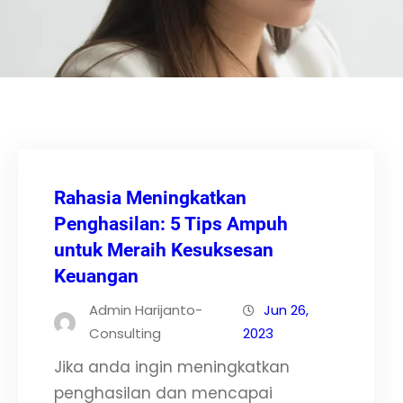
Rahasia Meningkatkan
Penghasilan: 5 Tips Ampuh
untuk Meraih Kesuksesan
Keuangan
Admin Harijanto-
Jun 26,
Consulting
2023
Jika anda ingin meningkatkan
penghasilan dan mencapai