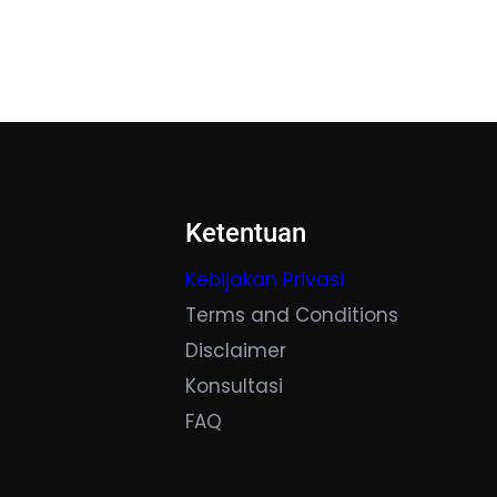
Ketentuan
Kebijakan Privasi
Terms and Conditions
Disclaimer
Konsultasi
FAQ