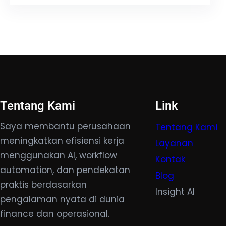
Tentang Kami
Link
Saya membantu perusahaan
Tentang Kami
meningkatkan efisiensi kerja
Layanan
menggunakan AI, workflow
Kontak
automation, dan pendekatan
Blog
praktis berdasarkan
Insight AI
pengalaman nyata di dunia
finance dan operasional.